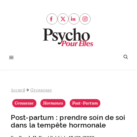
Aller
au
contenu
Menu
»
Accueil
Grossesse
Grossesse
Hormones
Post-Partum
Post-partum : prendre soin de soi
dans la tempête hormonale