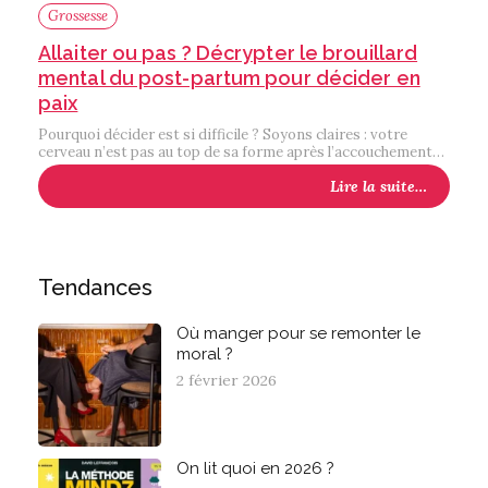
Grossesse
Allaiter ou pas ? Décrypter le brouillard
mental du post-partum pour décider en
paix
Pourquoi décider est si difficile ? Soyons claires : votre
cerveau n’est pas au top de sa forme après l’accouchement…
Lire la suite…
Tendances
Où manger pour se remonter le
moral ?
2 février 2026
On lit quoi en 2026 ?