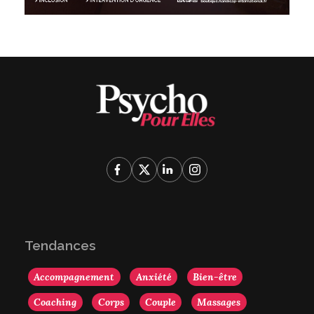
Tendances
Accompagnement
Anxiété
Bien-être
Coaching
Corps
Couple
Massages