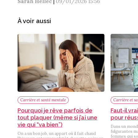
Sarah Hellec
|
09/01/2026 15:56
À voir aussi
Carrière et santé mentale
Carrière et s
Pourquoi je rêve parfois de
Faut-il vr
tout plaquer (même si j’ai une
pour réuss
vie qui “va bien”)
Dans un monde 
fulgurantes ma
On a un bon job, un appart où il fait chaud
femmes qui so