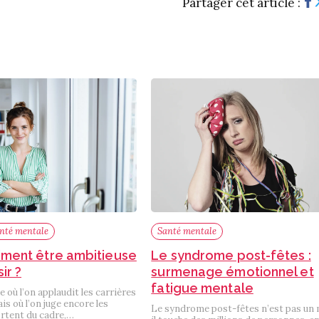
Partager cet article :
anté mentale
Santé mentale
aiment être ambitieuse
Le syndrome post-fêtes :
ir ?
surmenage émotionnel et
fatigue mentale
où l’on applaudit les carrières
is où l’on juge encore les
Le syndrome post-fêtes n’est pas un 
rtent du cadre,…