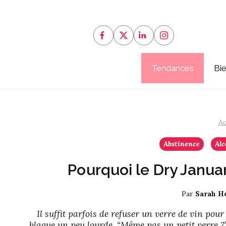
Aller
au
contenu
Tendances
Bi
Ac
Abstinence
Alc
Pourquoi le Dry Januar
Par
Sarah He
Il suffit parfois de refuser un verre de vin pour
blague un peu lourde. “Même pas un petit verre ?