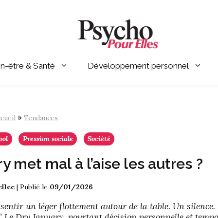
en-être & Santé
Développement personnel
»
cueil
Tendances
ool
Pression sociale
Société
y met mal à l’aise les autres ?
llec
|
Publié le
09/01/2026
 sentir un léger flottement autour de la table. Un silence.
” Le Dry January, pourtant décision personnelle et tempo