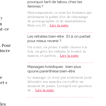
pourquoi tant de tabou chez les
femmes ?
Historiquement, ce sont les hommes qui
détiennent la palme d’or de visionnage
 ?
de pornographie et de masturbation.
on
Mais ces 20 ...
Lire la suite
st-ce
Les retraites bien-être : Et si on partait
pour mieux revenir ?
. Pour
On court, on pense à mille choses à la
aincre
fois, on gère les enfants, le boulot, la
maison, et parfois ...
Lire la suite
Massages holistiques : bien plus
qu’une parenthèse bien-être
me
Le massage, ce n’est pas seulement pour
détendre ses muscles ou s’offrir un
et «
moment de pause. Lorsqu’il est question
de ...
Lire la suite
lles