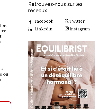
Retrouvez-nous sur les
réseaux
Facebook
Twitter
ibe.
Linkedin
Instagram
tre.
t,
a
 «
de ou
on