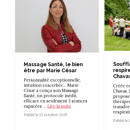
Souffl
Massage Santé, le bien
respir
être par Marie César
Chava
Personnalité exceptionnelle,
intuition exacerbée… Marie
Créée en
César a conçu son Massage
Chavas, 
Santé, un protocole inédit,
propose
efficace en seulement 3 séances
thérapeu
espacées …
Lire la suite
transfor
respira
Publié le 13 octobre 2025
Publié le