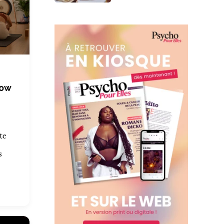
low
te
s