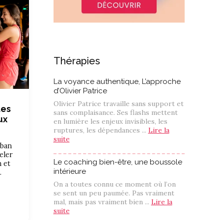
Thérapies
La voyance authentique, L’approche
d’Olivier Patrice
Olivier Patrice travaille sans support et
les
sans complaisance. Ses flashs mettent
ux
en lumière les enjeux invisibles, les
ruptures, les dépendances ...
Lire la
suite
uban
eler
Le coaching bien-être, une boussole
n et
intérieure
…
On a toutes connu ce moment où l’on
se sent un peu paumée. Pas vraiment
mal, mais pas vraiment bien ...
Lire la
suite