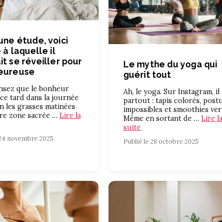
une étude, voici
 à laquelle il
it se réveiller pour
Le mythe du yoga qui
heureuse
guérit tout
nsez que le bonheur
Ah, le yoga. Sur Instagram, il
e tard dans la journée
partout : tapis colorés, post
n les grasses matinées
impossibles et smoothies ver
tre zone sacrée …
Lire la
Même en sortant de …
Lire l
suite
 24 novembre 2025
Publié le 28 octobre 2025