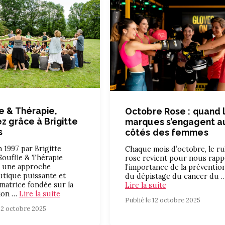
e & Thérapie,
Octobre Rose : quand 
ez grâce à Brigitte
marques s’engagent a
s
côtés des femmes
 1997 par Brigitte
Chaque mois d’octobre, le r
Souffle & Thérapie
rose revient pour nous rapp
 une approche
l’importance de la préventio
tique puissante et
du dépistage du cancer du 
matrice fondée sur la
Lire la suite
tion …
Lire la suite
Publié le 12 octobre 2025
 12 octobre 2025