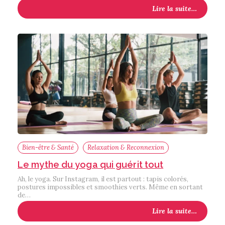
Lire la suite…
Bien-être & Santé
Relaxation & Reconnexion
Le mythe du yoga qui guérit tout
Ah, le yoga. Sur Instagram, il est partout : tapis colorés,
postures impossibles et smoothies verts. Même en sortant
de…
Lire la suite…