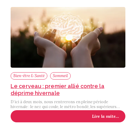
Bien-être & Santé
Sommeil
Le cerveau : premier allié contre la
déprime hivernale
D’ici à deux mois, nous rentrerons en pleine période
hivernale : le nez qui coule, le métro bondé, les supérieurs…
Lire la suite…