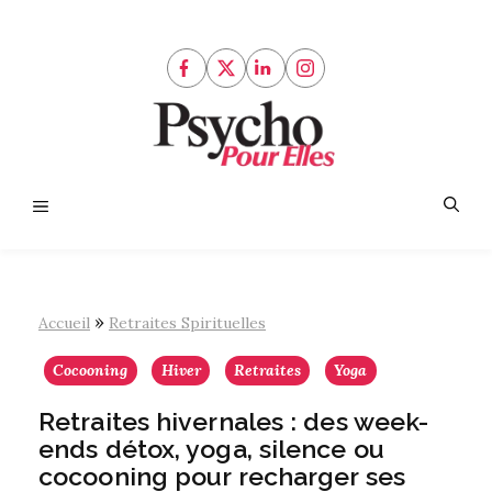
Aller
au
contenu
Menu
»
Accueil
Retraites Spirituelles
Cocooning
Hiver
Retraites
Yoga
Retraites hivernales : des week-
ends détox, yoga, silence ou
cocooning pour recharger ses