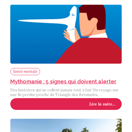
Santé mentale
Mythomanie : 5 signes qui doivent alerter
Des histoires qui ne collent jamais tout à fait Un voyage sur
une île perdue proche du Triangle des Bermudes,…
Lire la suite…