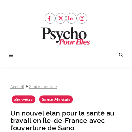
Aller
au
contenu
Menu
»
Accueil
Santé mentale
Bien-être
Santé Mentale
Un nouvel élan pour la santé au
travail en Île-de-France avec
l’ouverture de Sano