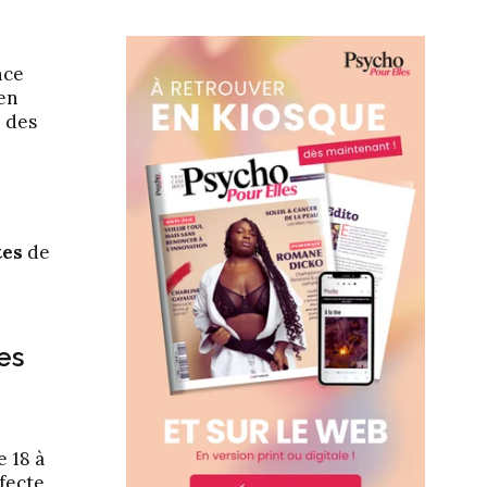
nce
 en
 des
tes
de
nes
e 18 à
ffecte