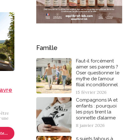
Famille
Faut-il forcément
aimer ses parents ?
Oser questionner le
mythe de l’amour
filial inconditionnel
havre
15 février 2026
Compagnons IA et
enfants : pourquoi
les psys tirent la
-être
sonnette d’alarme
r une
8 janvier 2026
ite…
5 sujets tabous à