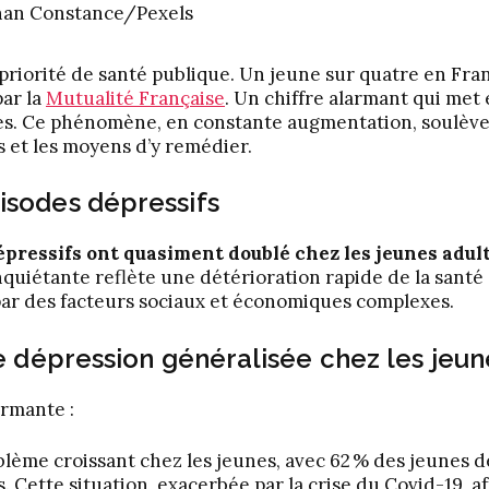
an Constance/Pexels
riorité de santé publique. Un jeune sur quatre en Fra
ar la
Mutualité Française
. Un chiffre alarmant qui met
ées. Ce phénomène, en constante augmentation, soulève
s et les moyens d’y remédier.
sodes dépressifs
épressifs ont quasiment doublé chez les jeunes adul
nquiétante reflète une détérioration rapide de la santé
 par des facteurs sociaux et économiques complexes.
e dépression généralisée chez les jeu
armante :
blème croissant chez les jeunes, avec 62 % des jeunes d
 Cette situation, exacerbée par la crise du Covid-19, a