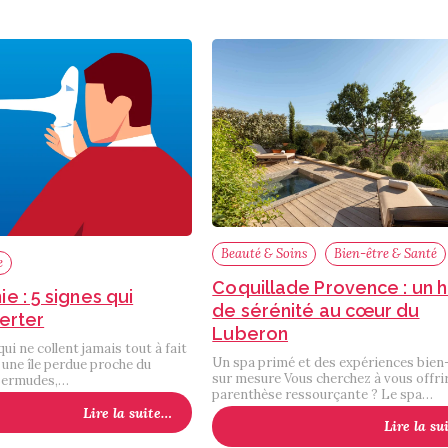
Beauté & Soins
Bien-être & Santé
e
Coquillade Provence : un 
 : 5 signes qui
de sérénité au cœur du
erter
Luberon
ui ne collent jamais tout à fait
Un spa primé et des expériences bien
une île perdue proche du
sur mesure Vous cherchez à vous offri
Bermudes,…
parenthèse ressourçante ? Le spa…
Lire la suite…
Lire la su