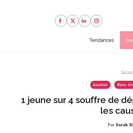
Aller
au
contenu
Tendances
Bi
Accuei
Anxiété
Bien-êt
1 jeune sur 4 souffre de d
les cau
Par
Sarah H