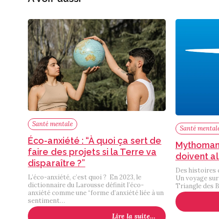
Santé mentale
Santé mental
Éco-anxiété : “À quoi ça sert de
Mythomanie
faire des projets si la Terre va
doivent al
disparaître ?”
Des histoires q
L’éco-anxiété, c’est quoi ? En 2023, le
Un voyage sur 
dictionnaire du Larousse définit l’éco-
Triangle des 
anxiété comme une “forme d’anxiété liée à un
sentiment…
Lire la suite…