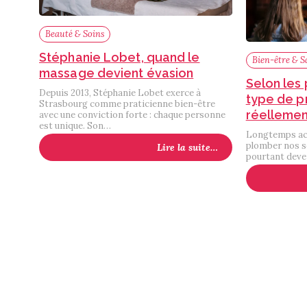
Beauté & Soins
Stéphanie Lobet, quand le
Bien-être & S
massage devient évasion
Selon les
Depuis 2013, Stéphanie Lobet exerce à
type de p
Strasbourg comme praticienne bien-être
réellemen
avec une conviction forte : chaque personne
est unique. Son…
Longtemps acc
plomber nos so
Lire la suite…
pourtant deven