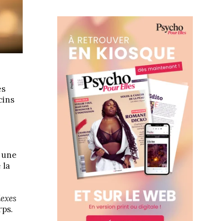
es
cins
t une
 la
lexes
rps.