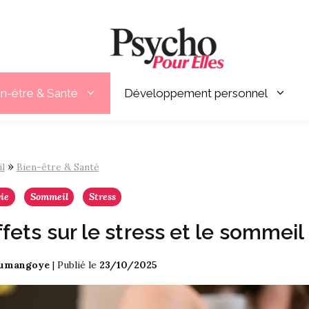
en-être & Santé
Développement personnel
»
l
Bien-être & Santé
gie
Sommeil
Stress
ffets sur le stress et le sommeil
oumangoye
|
Publié le
23/10/2025