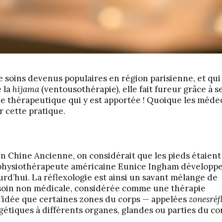
e soins devenus populaires en région parisienne, et qui
 la
hijama
(ventousothérapie), elle fait fureur grâce à s
me thérapeutique qui y est apportée ! Quoique les méde
 cette pratique.
 en Chine Ancienne, on considérait que les pieds étaien
la physiothérapeute américaine Eunice Ingham développe
rd’hui. La réflexologie est ainsi un savant mélange de
 soin non médicale, considérée comme une thérapie
l’idée que certaines zones du corps — appelées
zonesréf
gétiques à différents organes, glandes ou parties du co