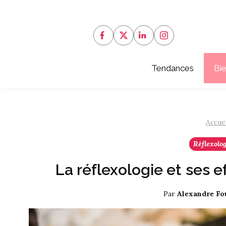
Aller
au
contenu
Tendances
Bi
Accuei
Réflexolo
La réflexologie et ses e
Par
Alexandre F