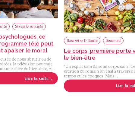
anté
Stress & Anxiété
 psychologues, ce
Bien-être & Santé
Sommeil
rogramme télé peut
t apaiser le moral
Le corps, première porte 
le bien-être
usée de nous abrutir ou de
irées, la télévision pourrait
“Un esprit sain dans un corps sain”. C
ir une alliée du bien-être. À…
citation du romain Juvénal a traversé 
temps et les époques. Mais…
Lire la suite…
Lire la su