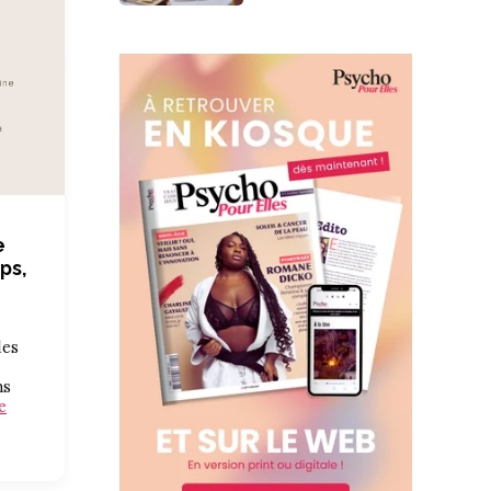
e
ps,
des
ns
e