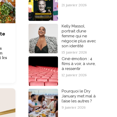
21 janvier 2026
Kelly Massol,
portrait d’une
rte
femme qui ne
négocie plus avec
son identité
s
15 janvier 2026
in
t les
Ciné-émotion : 4
films à voir, à vivre,
à ressentir
12 janvier 2026
Pourquoi le Dry
January met mal à
l’aise les autres ?
9 janvier 2026