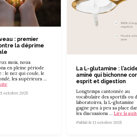
veau : premier
contre la déprime
ale
deux mois, nous
ns en pleine période
La L-glutamine : l’acid
 : le nez qui coule, le
aminé qui bichonne cor
ndé, les supérieurs …
esprit et digestion
uite
Longtemps cantonnée au
 21 octobre 2025
vocabulaire des sportifs ou 
laboratoires, la L-glutamine
gagne peu à peu sa place da
les discussions …
Lire la suit
Publié le 13 octobre 2025