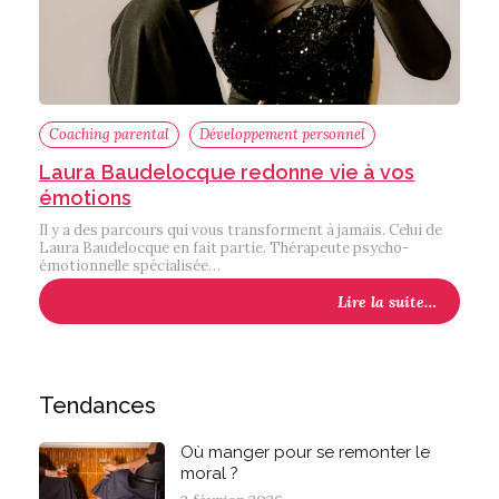
Coaching parental
Développement personnel
Laura Baudelocque redonne vie à vos
émotions
Il y a des parcours qui vous transforment à jamais. Celui de
Laura Baudelocque en fait partie. Thérapeute psycho-
émotionnelle spécialisée…
Lire la suite…
Tendances
Où manger pour se remonter le
moral ?