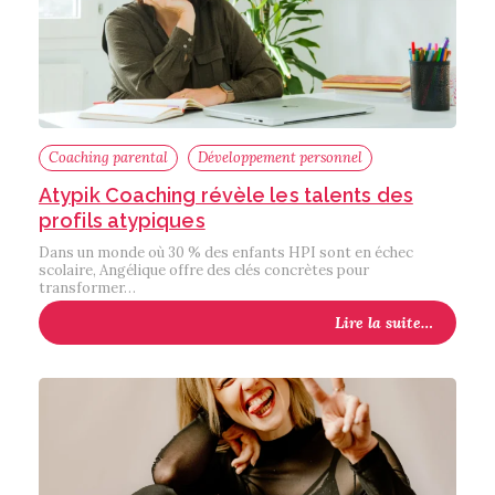
Coaching parental
Développement personnel
Atypik Coaching révèle les talents des
profils atypiques
Dans un monde où 30 % des enfants HPI sont en échec
scolaire, Angélique offre des clés concrètes pour
transformer…
Lire la suite…