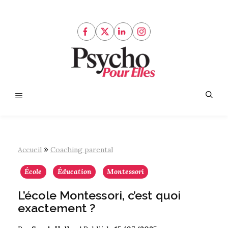
Aller
au
contenu
Menu
»
Accueil
Coaching parental
École
Éducation
Montessori
L’école Montessori, c’est quoi
exactement ?