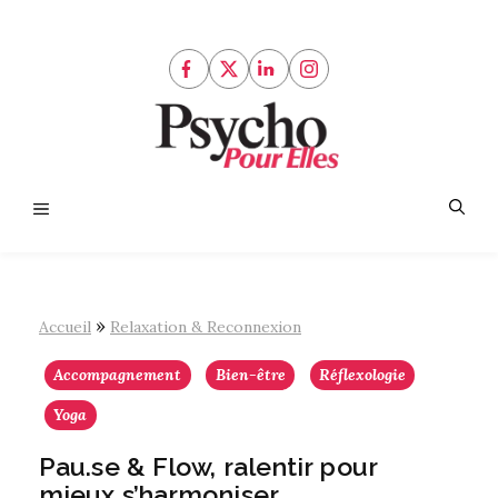
Aller
au
contenu
Menu
»
Accueil
Relaxation & Reconnexion
Accompagnement
Bien-être
Réflexologie
Yoga
Pau.se & Flow, ralentir pour
mieux s’harmoniser