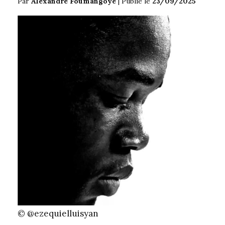
Par
Alexandre Foumangoye
|
Publié le
23/09/2025
© @ezequielluisyan