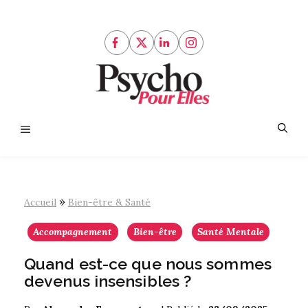
Aller
au
contenu
Menu
»
Accueil
Bien-être & Santé
Accompagnement
Bien-être
Santé Mentale
Quand est-ce que nous sommes
devenus insensibles ?