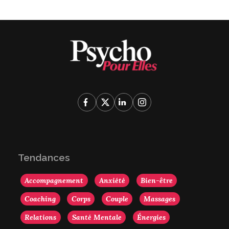
Tendances
Accompagnement
Anxiété
Bien-être
Coaching
Corps
Couple
Massages
Relations
Santé Mentale
Énergies