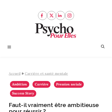
Aller
au
contenu
Menu
»
Accueil
Carrière et santé mentale
Ambition
Carrière
Pression sociale
Success Story
Faut-il vraiment être ambitieuse
pour réussir ?