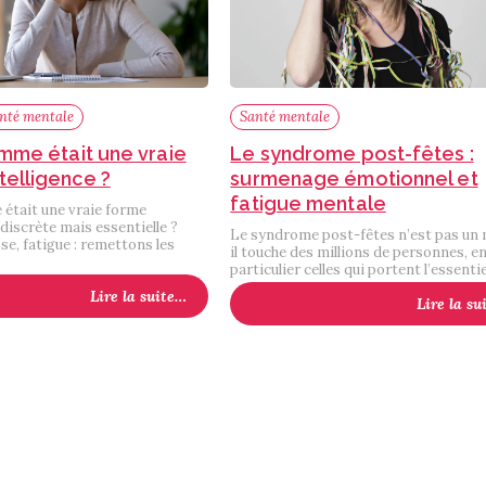
anté mentale
Santé mentale
lemme était une vraie
Le syndrome post-fêtes :
telligence ?
surmenage émotionnel et
fatigue mentale
e était une vraie forme
 discrète mais essentielle ?
Le syndrome post-fêtes n’est pas un 
e, fatigue : remettons les
il touche des millions de personnes, e
particulier celles qui portent l’essenti
Lire la suite…
Lire la su