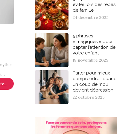
éviter lors des repas
de famille
24 décembre 2025
5 phrases
« magiques » pour
capter l’attention de
votre enfant
18 novembre 2025
mythe :
n
Parler pour mieux
el…
comprendre : quand
ite…
un coup de mou
devient dépression
22 octobre 2025