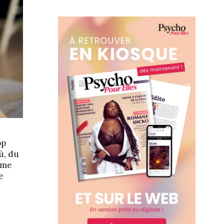
op
ù, du
asme
e