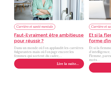
Carrière et santé mentale
Carrière et s
Faut-il vraiment être ambitieuse
Et si la f
pour réussir ?
forme d’in
Dans un monde où l’on applaudit les carrières
Et si la flemm
fulgurantes mais où l’on juge encore les
d’intelligence,
femmes qui sortent du cadre,…
Flemme, paress
mots…
Lire la suite…