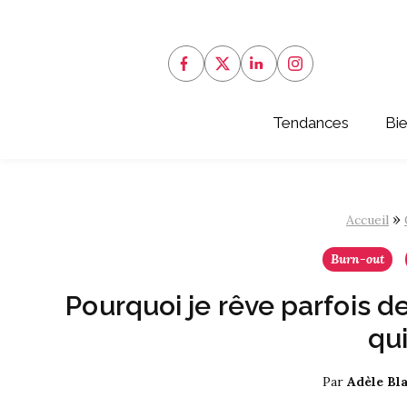
Aller
au
contenu
Tendances
Bi
»
Accueil
Burn-out
Pourquoi je rêve parfois de
qui
Par
Adèle Bl