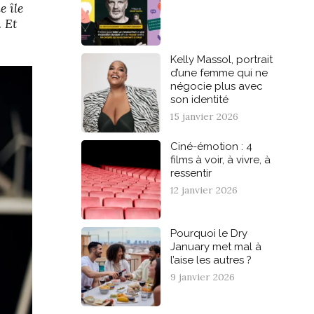
e île
 Et
Kelly Massol, portrait
d’une femme qui ne
négocie plus avec
son identité
15 janvier 2026
Ciné-émotion : 4
films à voir, à vivre, à
ressentir
12 janvier 2026
Pourquoi le Dry
January met mal à
l’aise les autres ?
9 janvier 2026