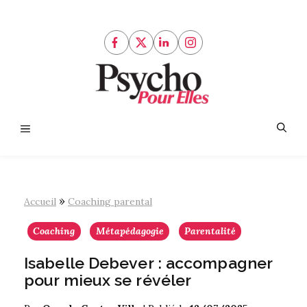
Aller
au
contenu
Menu
»
Accueil
Coaching parental
Coaching
Métapédagogie
Parentalité
Isabelle Debever : accompagner
pour mieux se révéler