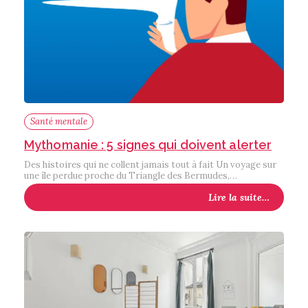
Santé mentale
Mythomanie : 5 signes qui doivent alerter
Des histoires qui ne collent jamais tout à fait Un voyage sur
une île perdue proche du Triangle des Bermudes,…
Lire la suite…