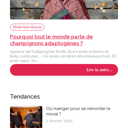
Médecines douces
Pourquoi tout le monde parle de
champignons adaptogènes ?
Appuyer sur l’adaptogène Reishi, lion’s mane (crinière de
lion), cordyceps… Ces noms circulent désormais partout. Et
pour cause : les…
Lire la suite…
Tendances
Où manger pour se remonter le
moral ?
2 février 2026