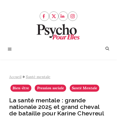
Aller
au
contenu
Menu
»
Accueil
Santé mentale
Bien-être
Pression sociale
Santé Mentale
La santé mentale : grande
nationale 2025 et grand cheval
de bataille pour Karine Chevreul