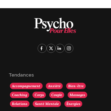
Tendances
Accompagnement
Anxiété
Bien-être
Coaching
Corps
Couple
Massages
Relations
Santé Mentale
Énergies