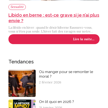
Sexualité
Libido en berne : est-ce grave si je n’ai plus
envie ?
La libido en hiver : quand le désir hiberne Rassurez-vous,
vous n’êtes pas seule. L’hiver fait des ravages sur notre…
Lire la suite…
Tendances
Où manger pour se remonter le
moral ?
2 février 2026
On lit quoi en 2026 ?
21 janvier 2026