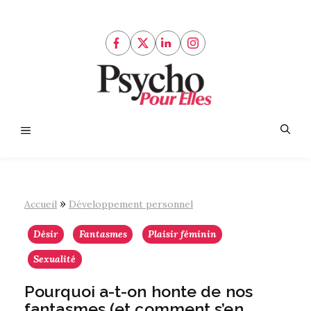
Aller
au
contenu
Menu
»
Accueil
Développement personnel
Désir
Fantasmes
Plaisir féminin
Sexualité
Pourquoi a-t-on honte de nos
fantasmes (et comment s’en