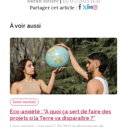
Sarah Hellec
|
15/07/2025 11:51
Partager cet article :
À voir aussi
Santé mentale
Éco-anxiété : “À quoi ça sert de faire des
projets si la Terre va disparaître ?”
L’éco-anxiété, c’est quoi ? En 2023, le dictionnaire du