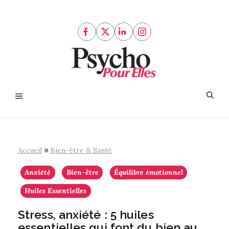
Aller
au
contenu
Menu
»
Accueil
Bien-être & Santé
Anxiété
Bien-être
Équilibre émotionnel
Huiles Essentielles
Stress, anxiété : 5 huiles
essentielles qui font du bien au