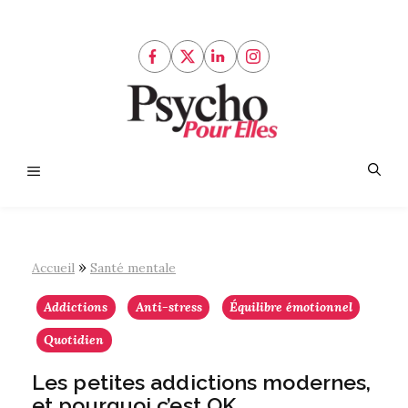
Aller
au
contenu
Menu
»
Accueil
Santé mentale
Addictions
Anti-stress
Équilibre émotionnel
Quotidien
Les petites addictions modernes,
et pourquoi c’est OK